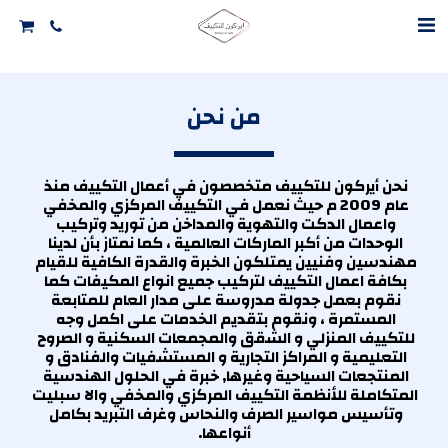
من نحن
نحن أيركون للتكييف متخصصون في أعمال التكييف منذ 
عام 2009 م حيث نعمل في التكييف المركزي والمخفي 
واعمال الدكت والتهوية والمداخن من توريد وتركيب 
الوحدات من أكبر الماركات العالمية ، كما نمتاز بأن لدينا 
مهندسين وفنيين يمتلكون الخبرة والقدرة الكافية للقيام 
بكافة اعمال التكييف لتركيب جميع انواع المكيفات كما 
نقوم بعمل جدولة مدروسة على مدار العام للمتابعة 
المستمرة ، ونقوم بتقديم الخدمات على اكمل وجه 
للتكييف المنزلي و الشقق والمجمعات السكنية و الصروح 
التعليمية و المراكز التجارية و المستشفيات والفنادق و 
المنتجعات السياحية وغيرها, خبرة في الحلول الهندسية 
المتكاملة للأنظمة التكييف المركزي والمخفي والا سبليت 
وتأسيس مواسير الصرف والنحاس وغرف التبريد بكامل 
أنواعها.