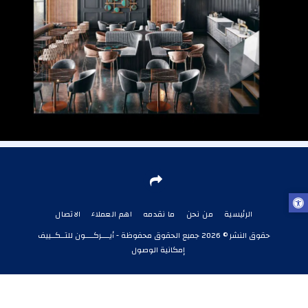
الرئيسية
من نحن
ما نقدمه
اهم العملاء
الاتصال
حقوق النشر © 2026 جميع الحقوق محفوظة -
أيــــركــــون للتــكــييف
إمكانية الوصول